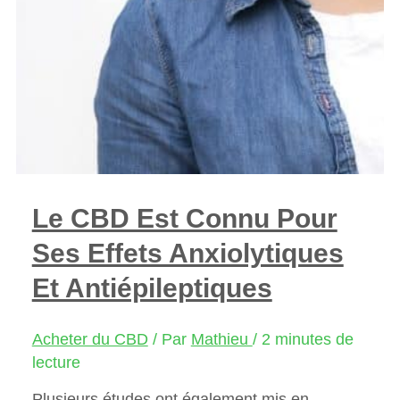
Le CBD Est Connu Pour
Ses Effets Anxiolytiques
Et Antiépileptiques
Acheter du CBD
/ Par
Mathieu
/
2 minutes de
lecture
Plusieurs études ont également mis en