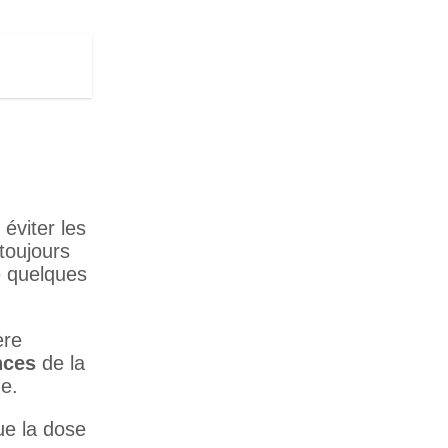
 éviter les
 toujours
e quelques
ère
nces
de la
de.
ue la dose