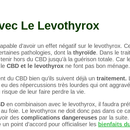
Avec Le Levothyrox
pable d’avoir un effet négatif sur le levothyrox. C
ertaines pathologies, dont la
thyroïde
. Dans le tra
enir hors du CBD jusqu’à la guérison totale. Car l
 le
CBD et le levothyrox
ne font pas bon ménage.
ent du CBD bien qu’ils suivent déjà un
traitement.
L
t eu des répercussions très lourdes qui ont aggravé
 risque de leur faire perdre la vie.
BD
en combinaison avec le levothyrox, il faudra pré
 au foie. Le levothyrox ne doit donc pas dans ce c
voir des
complications dangereuses
par la suite.
 un point d’accord pour officialiser les
bienfaits 