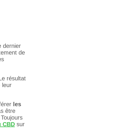
e dernier
itement de
es
e résultat
 leur
férer
les
as être
 Toujours
du CBD
sur