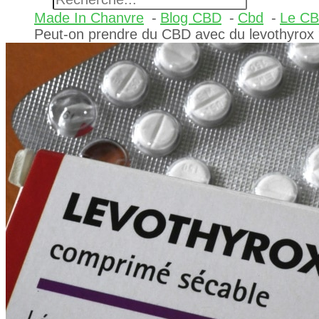
Made In Chanvre
Blog CBD
Cbd
Le CB
Peut-on prendre du CBD avec du levothyrox