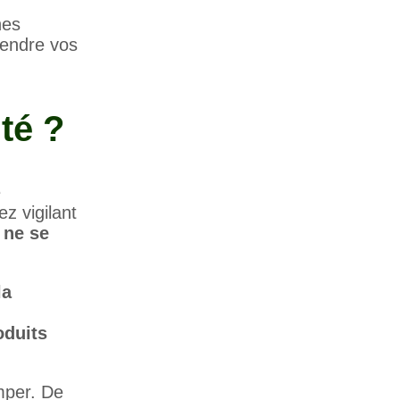
hes
rendre vos
té ?
e
z vigilant
 ne se
la
oduits
mper. De