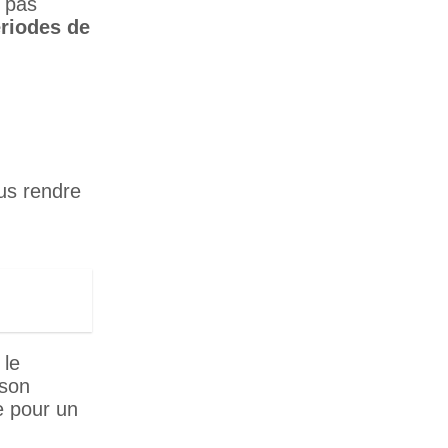
 pas
riodes de
ous rendre
 le
ison
e pour un