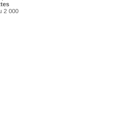
ttes
u 2 000