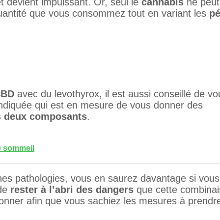
t devient impuissant. Or, seul le
cannabis
ne peut
 quantité que vous consommez tout en variant les
pé
CBD
avec du levothyrox, il est aussi conseillé de v
x indiquée qui est en mesure de vous donner des
s
deux composants
.
e sommeil
ines pathologies, vous en saurez davantage si vous
 de
rester à l’abri des dangers
que cette combina
 donner afin que vous sachiez les mesures à prendr